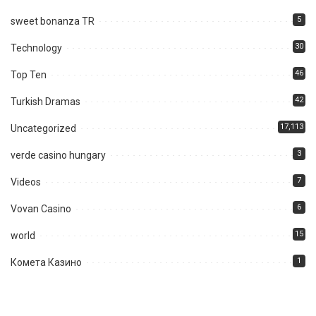
5
sweet bonanza TR
30
Technology
46
Top Ten
42
Turkish Dramas
17,113
Uncategorized
3
verde casino hungary
7
Videos
6
Vovan Casino
15
world
1
Комета Казино