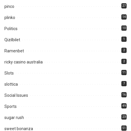
27
pinco
14
plinko
10
Politics
1
Qizilbilet
2
Ramenbet
2
ricky casino australia
11
Slots
7
slottica
16
Social Issues
49
Sports
23
sugar rush
51
sweet bonanza