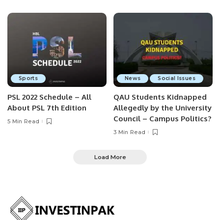
Sports
News
Social Issues
PSL 2022 Schedule – All
QAU Students Kidnapped
About PSL 7th Edition
Allegedly by the University
Council – Campus Politics?
5 Min Read
3 Min Read
Load More