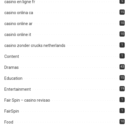
5
casino en ligne fr
15
casino onlina ca
10
casino online ar
10
casinò online it
1
casino zonder crucks netherlands
1
Content
43
Dramas
15
Education
19
Entertainment
1
Fair Spin – casino revisao
1
FairSpin
10
Food