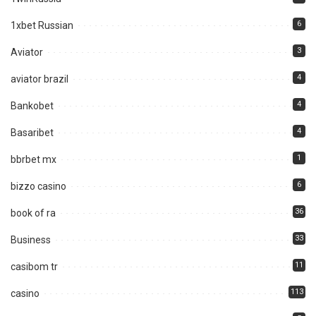
6
1xbet Russian
3
Aviator
4
aviator brazil
4
Bankobet
4
Basaribet
1
bbrbet mx
6
bizzo casino
36
book of ra
33
Business
11
casibom tr
113
casino