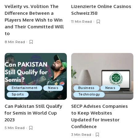
Velleity vs. Volition The
Lizenzierte Online Casinos
Difference Between a
Schweiz.158
Players Mere Wish to Win
11 Min Read
and Their Committed Will
to
8 Min Read
Entertainment
News
Business
News
Sports
Technology
Can Pakistan Still Qualify
SECP Advises Companies
for Semis in World Cup
to Keep Websites
2023
Updated for Investor
Confidence
5 Min Read
3 Min Read