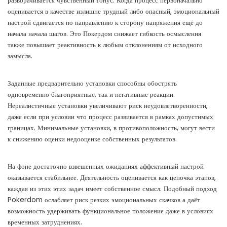
разворачивается чувственный тонус. Когда процесс первоначально
оценивается в качестве излишне трудный либо опасный, эмоциональный
настрой сдвигается по направлению к сторону напряжения ещё до
начала начала шагов. Это Покердом снижает гибкость осмысления
также повышает реактивность к любым отклонениям от исходного
замысла.
Заданные предварительно установки способны обострять
одновременно благоприятные, так и негативные реакции.
Нереалистичные установки увеличивают риск неудовлетворенности,
даже если при условии что процесс развивается в рамках допустимых
границах. Минимальные установки, в противоположность, могут вести
к снижению оценки недооценке собственных результатов.
На фоне достаточно взвешенных ожиданиях аффективный настрой
оказывается стабильнее. Деятельность оценивается как цепочка этапов,
каждая из этих этих задач имеет собственное смысл. Подобный подход
Pokerdom ослабляет риск резких эмоциональных скачков а даёт
возможность удерживать функциональное положение даже в условиях
временных затруднениях.