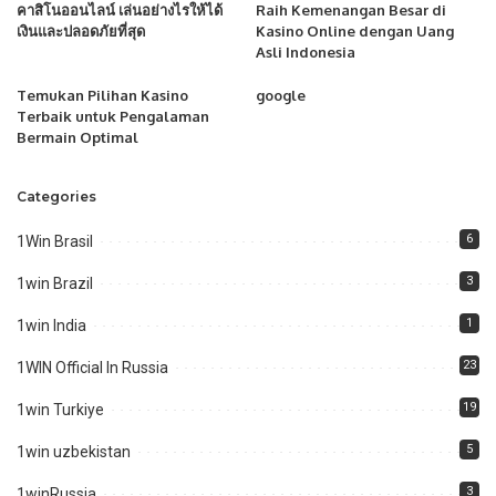
คาสิโนออนไลน์ เล่นอย่างไรให้ได้
Raih Kemenangan Besar di
เงินและปลอดภัยที่สุด
Kasino Online dengan Uang
Asli Indonesia
Temukan Pilihan Kasino
google
Terbaik untuk Pengalaman
Bermain Optimal
Categories
6
1Win Brasil
3
1win Brazil
1
1win India
23
1WIN Official In Russia
19
1win Turkiye
5
1win uzbekistan
3
1winRussia