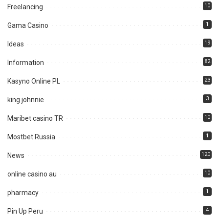
10
Freelancing
1
Gama Casino
19
Ideas
82
Information
23
Kasyno Online PL
3
king johnnie
10
Maribet casino TR
1
Mostbet Russia
120
News
10
online casino au
1
pharmacy
4
Pin Up Peru