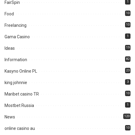
1
FairSpin
10
Food
10
Freelancing
1
Gama Casino
19
Ideas
82
Information
23
Kasyno Online PL
3
king johnnie
10
Maribet casino TR
1
Mostbet Russia
120
News
10
online casino au