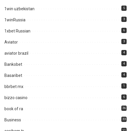
5
1win uzbekistan
3
1winRussia
6
1xbet Russian
3
Aviator
4
aviator brazil
4
Bankobet
4
Basaribet
1
bbrbet mx
6
bizzo casino
36
book of ra
33
Business
11