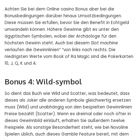
Achten Sie bei dem Online casino Bonus aber bei die
Bonusbedingungen darüber hinaus Umsatzbedingungen.
Diese müssen Sie erfüllen, bevor Sie den Benefit in Echtgeld
umwandeln können. Höhere Gewinne gibt es unter den
ägyptischen Symbolen, wobei der Archäologe für den
höchsten Gewinn steht. Auch bei diesem Slot machine
verlaufen die Gewinnlinien” “von links nach rechts. Die
niedrigsten Werte vom Book of Ra Magic sind die Pokerkarten
10, J, Q, K und A.
Bonus 4: Wild-symbol
So dient das Buch wie Wild und Scatter, was bedeutet, dass
dieses als Joker alle anderen Symbole gleichwertig ersetzen
muss (Wild) und unabhängig von den bespielten Gewinnlinien
Preise bezahlt (Scatter). Wenn es dreimal oder noch öfter in
dieses Gewinnbild einläuft, erhalten Sie außerdem twelve
Freispiele. Als sonstige Besonderheit steht, wie bei Novoline
Spielen üblich, auch dieses Gamble Feature bereit, mit dem