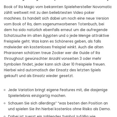
Book of Ra Magic vom bekannten Spielehersteller Novomatic
zählt weltweit mit zu den beliebtesten Video poker
machines. Es handelt sich dabei um noch eine neue Version
vom Book of Ra, dem sagenumworbenen Totenbuch, bei
dem ha sido natürlich ebenfalls erneut um die aufregende
Schatzsuche im alten Ägypten und o jede Menge attraktive
Freispiele geht. Was kann es Schöneres geben, als falls
malwieder ein kostenloses Freispiel winkt. Auch die alten
Pharaonen schätzen treue Zocker wer die Guide of Ra
throughout gewünschter Anzahl vonseiten 3 oder mehr
Symbolen findet, jeder kann sich über 10 Freispiele freuen.
Hierbei wird automatisch der Einsatz des letzten Spiels
gekauft und als Einsatz wieder gesetzt.
Jede Variation bringt eigene Features mit, die dasjenige
Spielerlebnis einzigartig machen.
Schauen Sie sich allerdings” “was besten den Position an
und spielen Sie ihn hierbei kostenlos ohne Risiko als Demo.
Dabei ist zuerst ein zahlendes Symbol zufällig wie