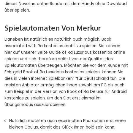
dieses Novoline online Runde mit dem Handy ohne Download
über spielen.
Spielautomaten Von Merkur
Daneben ist natürlich es natürlich auch möglich, Book
associated with Ra kostenlos mobil zu spielen. Sie können
hier auf unserer Seite Guide of Ra Luxurious kostenlos online
spielen und sich therefore selbst von der Qualität des
Spielautomaten überzeugen. Möchten Sie vor dem Runde mit
Echtgeld Book of Ra Luxurious kostenlos spielen, können Sie
dies in vielen Internet Spielbanken” “für Deutschland tun. Die
meisten Anbieter ermöglichen Ihnen sowohl am PC als auch
zum Beispiel in der Version von Book of Ra Deluxe für Android
kostenlos zu spielen, um den Slot erst einmal im
Übungsmodus auszuprobieren.
Natürlich möchten auch expire alten Pharaonen erst einen
kleinen Obulus, damit das Glück Ihnen hold sein kann.