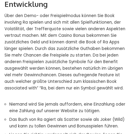
Entwicklung
Über den Demo- oder Freispielmodus können Sie Book
involving Ra spielen und sich mit allen Spielfunktionen, der
Volatilität, der Trefferquote sowie vielen anderen Aspekten
vertraut machen. Mit dem Casino Bonus bekommen Sie
zusätzliches Geld und können damit die Book of Ra Apps
länger spielen. Durch das zusätzliche Guthaben bekommen
Sie mehr Chancen die Freispiele zu starten. Da bei jeden
anderen Freispielen zusätzliche Symbole für den Benefit
ausgewählt werden können, bestehen natürlich im übrigen
viel mehr Gewinnchancen. Dieses aufregende Feature ist
auch welcher größte Unterschied zum klassischen Book
associated with” “Ra, bei dem nur ein Symbol gewählt wird.
Niemand wird Sie jemals auffordern, eine Einzahlung oder
eine Zahlung auf unserer Website zu tätigen.
Das Buch von Ra agiert als Scatter sowie als Joker (Wild)
und kann zu tollen Gewinnen und Bonusspielen führen.