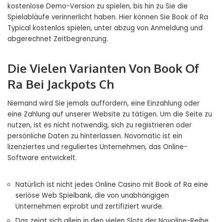
kostenlose Demo-Version zu spielen, bis hin zu Sie die
Spielabläufe verinnerlicht haben. Hier können Sie Book of Ra
Typical kostenlos spielen, unter abzug von Anmeldung und
abgerechnet Zeitbegrenzung.
Die Vielen Varianten Von Book Of
Ra Bei Jackpots Ch
Niemand wird Sie jemals auffordern, eine Einzahlung oder
eine Zahlung auf unserer Website zu tätigen. Um die Seite zu
nutzen, ist es nicht notwendig, sich zu registrieren oder
persönliche Daten zu hinterlassen. Novomatic ist ein
lizenziertes und reguliertes Unternehmen, das Online-
Software entwickelt.
Natürlich ist nicht jedes Online Casino mit Book of Ra eine
seriöse Web Spielbank, die von unabhängigen
Unternehmen erprobt und zertifiziert wurde.
Das zeigt sich allein in den vielen Slots der Novoline-Reihe,