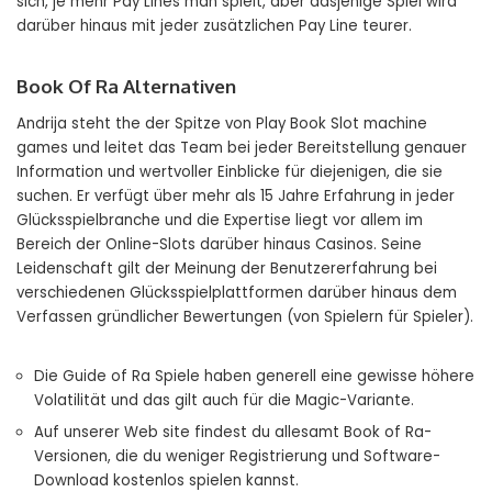
sich, je mehr Pay Lines man spielt, aber dasjenige Spiel wird
darüber hinaus mit jeder zusätzlichen Pay Line teurer.
Book Of Ra Alternativen
Andrija steht the der Spitze von Play Book Slot machine
games und leitet das Team bei jeder Bereitstellung genauer
Information und wertvoller Einblicke für diejenigen, die sie
suchen. Er verfügt über mehr als 15 Jahre Erfahrung in jeder
Glücksspielbranche und die Expertise liegt vor allem im
Bereich der Online-Slots darüber hinaus Casinos. Seine
Leidenschaft gilt der Meinung der Benutzererfahrung bei
verschiedenen Glücksspielplattformen darüber hinaus dem
Verfassen gründlicher Bewertungen (von Spielern für Spieler).
Die Guide of Ra Spiele haben generell eine gewisse höhere
Volatilität und das gilt auch für die Magic-Variante.
Auf unserer Web site findest du allesamt Book of Ra-
Versionen, die du weniger Registrierung und Software-
Download kostenlos spielen kannst.