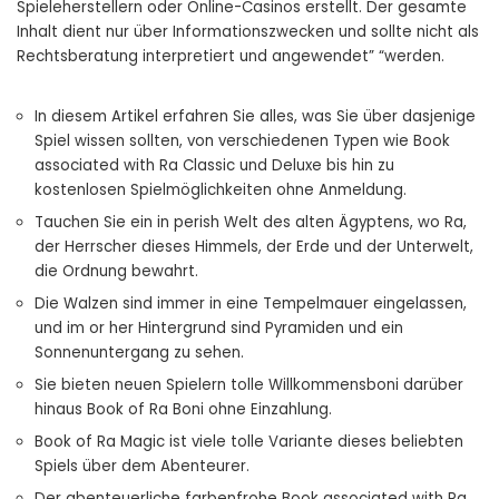
Spieleherstellern oder Online-Casinos erstellt. Der gesamte
Inhalt dient nur über Informationszwecken und sollte nicht als
Rechtsberatung interpretiert und angewendet” “werden.
In diesem Artikel erfahren Sie alles, was Sie über dasjenige
Spiel wissen sollten, von verschiedenen Typen wie Book
associated with Ra Classic und Deluxe bis hin zu
kostenlosen Spielmöglichkeiten ohne Anmeldung.
Tauchen Sie ein in perish Welt des alten Ägyptens, wo Ra,
der Herrscher dieses Himmels, der Erde und der Unterwelt,
die Ordnung bewahrt.
Die Walzen sind immer in eine Tempelmauer eingelassen,
und im or her Hintergrund sind Pyramiden und ein
Sonnenuntergang zu sehen.
Sie bieten neuen Spielern tolle Willkommensboni darüber
hinaus Book of Ra Boni ohne Einzahlung.
Book of Ra Magic ist viele tolle Variante dieses beliebten
Spiels über dem Abenteurer.
Der abenteuerliche farbenfrohe Book associated with Ra