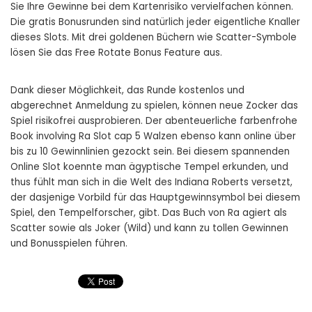
Sie Ihre Gewinne bei dem Kartenrisiko vervielfachen können.
Die gratis Bonusrunden sind natürlich jeder eigentliche Knaller
dieses Slots. Mit drei goldenen Büchern wie Scatter-Symbole
lösen Sie das Free Rotate Bonus Feature aus.
Dank dieser Möglichkeit, das Runde kostenlos und
abgerechnet Anmeldung zu spielen, können neue Zocker das
Spiel risikofrei ausprobieren. Der abenteuerliche farbenfrohe
Book involving Ra Slot cap 5 Walzen ebenso kann online über
bis zu 10 Gewinnlinien gezockt sein. Bei diesem spannenden
Online Slot koennte man ägyptische Tempel erkunden, und
thus fühlt man sich in die Welt des Indiana Roberts versetzt,
der dasjenige Vorbild für das Hauptgewinnsymbol bei diesem
Spiel, den Tempelforscher, gibt. Das Buch von Ra agiert als
Scatter sowie als Joker (Wild) und kann zu tollen Gewinnen
und Bonusspielen führen.