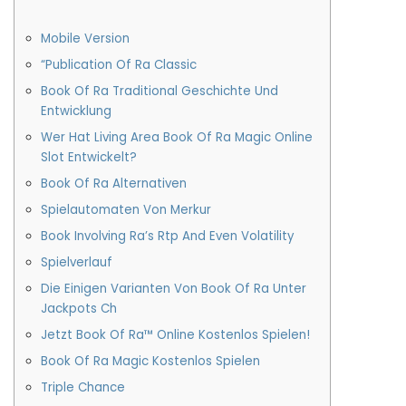
Mobile Version
“Publication Of Ra Classic
Book Of Ra Traditional Geschichte Und
Entwicklung
Wer Hat Living Area Book Of Ra Magic Online
Slot Entwickelt?
Book Of Ra Alternativen
Spielautomaten Von Merkur
Book Involving Ra’s Rtp And Even Volatility
Spielverlauf
Die Einigen Varianten Von Book Of Ra Unter
Jackpots Ch
Jetzt Book Of Ra™ Online Kostenlos Spielen!
Book Of Ra Magic Kostenlos Spielen
Triple Chance