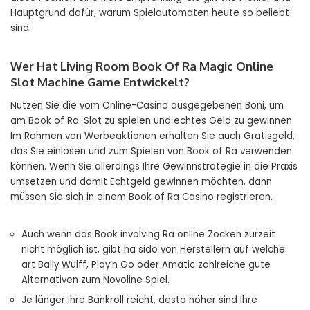
Hauptgrund dafür, warum Spielautomaten heute so beliebt
sind.
Wer Hat Living Room Book Of Ra Magic Online
Slot Machine Game Entwickelt?
Nutzen Sie die vom Online-Casino ausgegebenen Boni, um
am Book of Ra-Slot zu spielen und echtes Geld zu gewinnen.
Im Rahmen von Werbeaktionen erhalten Sie auch Gratisgeld,
das Sie einlösen und zum Spielen von Book of Ra verwenden
können. Wenn Sie allerdings Ihre Gewinnstrategie in die Praxis
umsetzen und damit Echtgeld gewinnen möchten, dann
müssen Sie sich in einem Book of Ra Casino registrieren.
Auch wenn das Book involving Ra online Zocken zurzeit
nicht möglich ist, gibt ha sido von Herstellern auf welche
art Bally Wulff, Play’n Go oder Amatic zahlreiche gute
Alternativen zum Novoline Spiel.
Je länger Ihre Bankroll reicht, desto höher sind Ihre