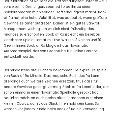
Bei Publication of Ra liegt die Trefferhäufigkeit unter etwa 3
vonseiten 10 Drehungen, seemed to be ihn zu einem
Spielautomaten mit niedriger Trefferhäufigkeit macht. Book
of Ra hat eine hohe Volatilität, was bedeutet, wenn größere
Gewinne seltener auftreten. Daher ist ein gutes Bankroll-
Management wichtig, um wirklich nicht frühzeitig das
Finances zu erschöpfen. Book of Ra ist echt ein beliebter
klassischer Spielautomat mit five Walzen, 3 Reihen und 10
Gewinnlinien. Book of Ra Magic ist das Novomatic
Automatenspiel, das von Greentube für Online Casinos
entwickelt wurde.
Bei mindestens drei Büchern bekommen Sie expire Freispiele
von Book of Ra Miracle. Das magische Buch des Ra kann
allerdings auch weitere Zeichen ersetzen, thus dass für
andere Gewinne gesorgt vermag. Book of Ra kennt jeder, der
schon einmal in einer Novomatic Spielhalle gezockt hat.
Natürlich möchten auch perish alten Pharaonen erst einen
kleinen Obulus, damit das Glück Ihnen hold sein kann. So
werden vor jedem Runde beim Book of Ra ein Verwendung