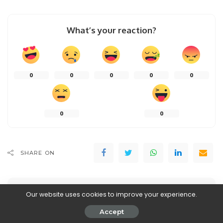
What’s your reaction?
0
0
0
0
0
0
0
SHARE ON
Our website uses cookies to improve your experience.
Accept