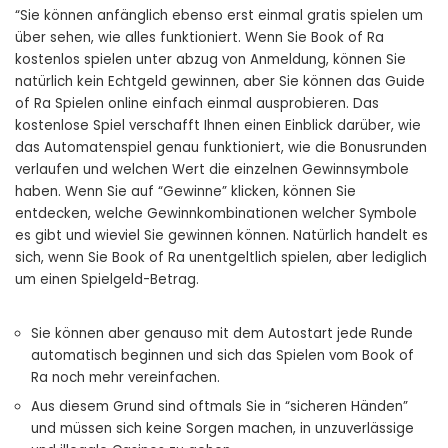
“Sie können anfänglich ebenso erst einmal gratis spielen um
über sehen, wie alles funktioniert. Wenn Sie Book of Ra
kostenlos spielen unter abzug von Anmeldung, können Sie
natürlich kein Echtgeld gewinnen, aber Sie können das Guide
of Ra Spielen online einfach einmal ausprobieren. Das
kostenlose Spiel verschafft Ihnen einen Einblick darüber, wie
das Automatenspiel genau funktioniert, wie die Bonusrunden
verlaufen und welchen Wert die einzelnen Gewinnsymbole
haben. Wenn Sie auf “Gewinne” klicken, können Sie
entdecken, welche Gewinnkombinationen welcher Symbole
es gibt und wieviel Sie gewinnen können. Natürlich handelt es
sich, wenn Sie Book of Ra unentgeltlich spielen, aber lediglich
um einen Spielgeld-Betrag.
Sie können aber genauso mit dem Autostart jede Runde
automatisch beginnen und sich das Spielen vom Book of
Ra noch mehr vereinfachen.
Aus diesem Grund sind oftmals Sie in “sicheren Händen”
und müssen sich keine Sorgen machen, in unzuverlässige