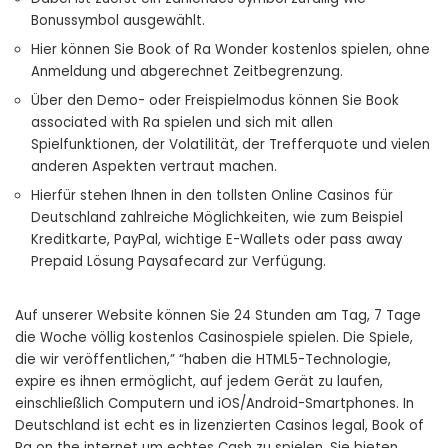
Bonussymbol ausgewählt.
Hier können Sie Book of Ra Wonder kostenlos spielen, ohne
Anmeldung und abgerechnet Zeitbegrenzung.
Über den Demo- oder Freispielmodus können Sie Book
associated with Ra spielen und sich mit allen
Spielfunktionen, der Volatilität, der Trefferquote und vielen
anderen Aspekten vertraut machen.
Hierfür stehen Ihnen in den tollsten Online Casinos für
Deutschland zahlreiche Möglichkeiten, wie zum Beispiel
Kreditkarte, PayPal, wichtige E-Wallets oder pass away
Prepaid Lösung Paysafecard zur Verfügung.
Auf unserer Website können Sie 24 Stunden am Tag, 7 Tage
die Woche völlig kostenlos Casinospiele spielen. Die Spiele,
die wir veröffentlichen,” “haben die HTML5-Technologie,
expire es ihnen ermöglicht, auf jedem Gerät zu laufen,
einschließlich Computern und iOS/Android-Smartphones. In
Deutschland ist echt es in lizenzierten Casinos legal, Book of
Ra on the internet um echtes Cash zu spielen. Sie bieten