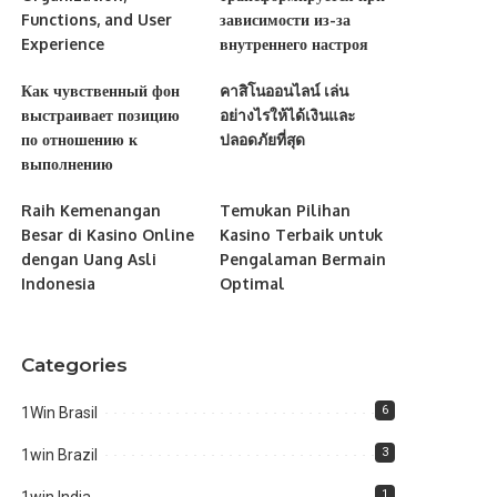
Functions, and User
зависимости из-за
Experience
внутреннего настроя
Как чувственный фон
คาสิโนออนไลน์ เล่น
выстраивает позицию
อย่างไรให้ได้เงินและ
по отношению к
ปลอดภัยที่สุด
выполнению
Raih Kemenangan
Temukan Pilihan
Besar di Kasino Online
Kasino Terbaik untuk
dengan Uang Asli
Pengalaman Bermain
Indonesia
Optimal
Categories
6
1Win Brasil
3
1win Brazil
1