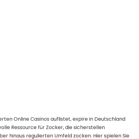
zierten Online Casinos auflistet, expire in Deutschland
volle Ressource für Zocker, die sicherstellen
er hinaus regulierten Umfeld zocken. Hier spielen Sie