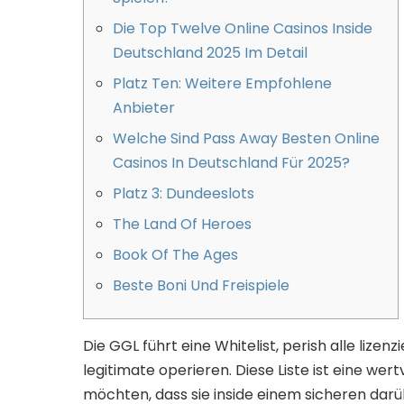
Die Top Twelve Online Casinos Inside
Deutschland 2025 Im Detail
Platz Ten: Weitere Empfohlene
Anbieter
Welche Sind Pass Away Besten Online
Casinos In Deutschland Für 2025?
Platz 3: Dundeeslots
The Land Of Heroes
Book Of The Ages
Beste Boni Und Freispiele
Die GGL führt eine Whitelist, perish alle lizen
legitimate operieren. Diese Liste ist eine wert
möchten, dass sie inside einem sicheren darüb