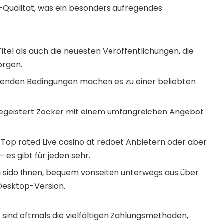
-Qualität, was ein besonders aufregendes
itel als auch die neuesten Veröffentlichungen, die
orgen.
ragenden Bedingungen machen es zu einer beliebten
 begeistert Zocker mit einem umfangreichen Angebot
n Top rated Live casino at redbet Anbietern oder aber
es gibt für jeden sehr.
a sido Ihnen, bequem vonseiten unterwegs aus über
 Desktop-Version.
 sind oftmals die vielfältigen Zahlungsmethoden,