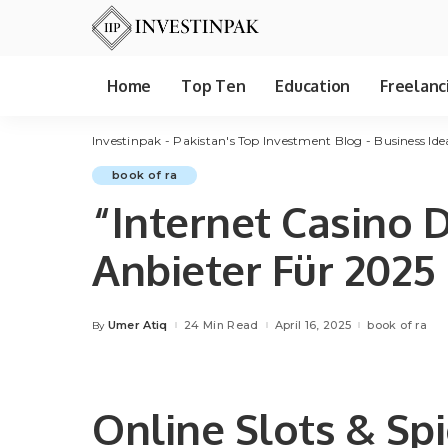
Home
Top Ten
Education
Freelanc
Investinpak - Pakistan's Top Investment Blog - Business Ide
book of ra
“Internet Casino 
Anbieter Für 2025
Umer Atiq
24 Min Read
April 16, 2025
book of ra
By
Posted
by
Online Slots & S