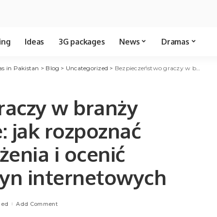
ing
Ideas
3G packages
News
Dramas
as in Pakistan
>
Blog
>
Uncategorized
>
Bezpieczeństwo graczy w branży hazardowej online: jak rozpoznać potencjalne zagrożenia i ocenić wiarygodność kasyn internetowych
raczy w branży
: jak rozpoznać
żenia i ocenić
yn internetowych
zed
Add Comment