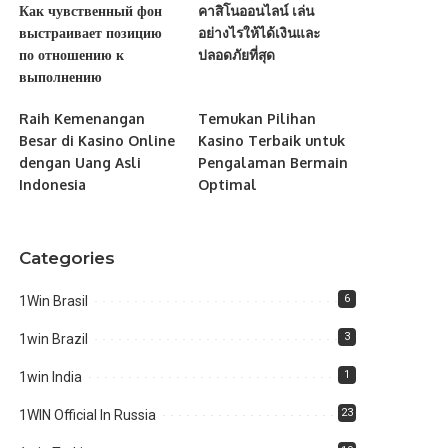
Как чувственный фон
คาสิโนออนไลน์ เล่น
выстраивает позицию
อย่างไรให้ได้เงินและ
по отношению к
ปลอดภัยที่สุด
выполнению
Raih Kemenangan
Temukan Pilihan
Besar di Kasino Online
Kasino Terbaik untuk
dengan Uang Asli
Pengalaman Bermain
Indonesia
Optimal
Categories
6
1Win Brasil
3
1win Brazil
1
1win India
23
1WIN Official In Russia