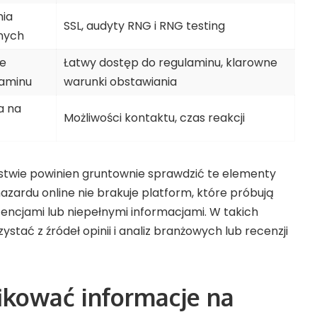
nia
SSL, audyty RNG i RNG testing
nych
ce
Łatwy dostęp do regulaminu, klarowne
laminu
warunki obstawiania
a na
Możliwości kontaktu, czas reakcji
stwie powinien gruntownie sprawdzić te elementy
azardu online nie brakuje platform, które próbują
zencjami lub niepełnymi informacjami. W takich
stać z źródeł opinii i analiz branżowych lub recenzji
ikować informacje na