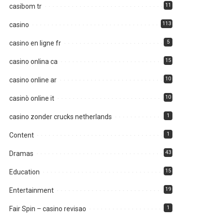
11
casibom tr
113
casino
5
casino en ligne fr
15
casino onlina ca
10
casino online ar
10
casinò online it
1
casino zonder crucks netherlands
1
Content
43
Dramas
15
Education
19
Entertainment
1
Fair Spin – casino revisao