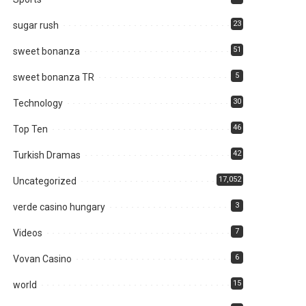
23
sugar rush
51
sweet bonanza
5
sweet bonanza TR
30
Technology
46
Top Ten
42
Turkish Dramas
17,052
Uncategorized
3
verde casino hungary
7
Videos
6
Vovan Casino
15
world