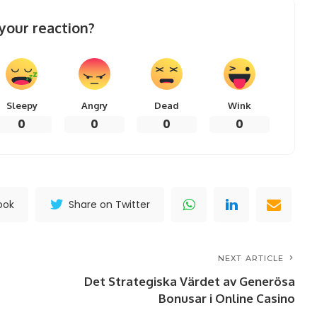
your reaction?
Sleepy
Angry
Dead
Wink
0
0
0
0
ook
Share on Twitter
NEXT ARTICLE
Det Strategiska Värdet av Generösa
Bonusar i Online Casino